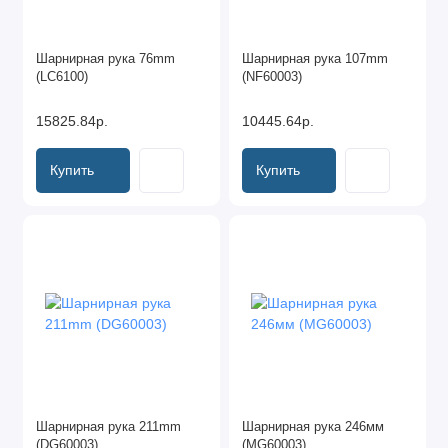
Модульные держатели
Шарнирная рука 76mm
Шарнирная рука 107mm
Основания для держателей
(LC6100)
(NF60003)
Силовые держатели
15825.84р.
10445.64р.
Гранитные основания
Купить
Купить
Магнитные призмы - HEAVY DUTY V
Наборы Основание-Держатель-Индикатор
Индикаторы
Специальные штативы
Показать все
Шарнирная рука 211mm
Шарнирная рука 246мм
(DG60003)
(MG60003)