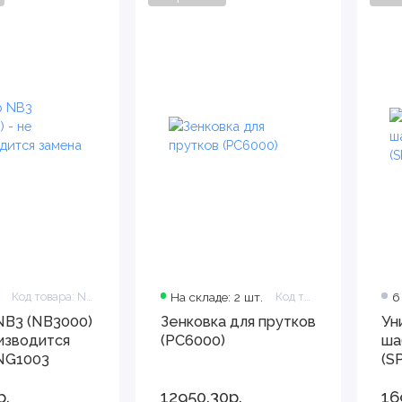
Код товара: NB3000
На складе: 2 шт.
Код товара: PC6000
6
B3 (NB3000)
Зенковка для прутков
Ун
оизводится
(PC6000)
ша
NG1003
(S
р.
12950.30р.
16