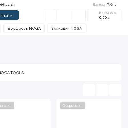
766-24-13
Валюта
Рубль
Корзина
0
Найти
0.00р.
Борфрезы NOGA
Зенковки NOGA
е NOGA.TOOLS
Скоро закончится
Скоро закончится