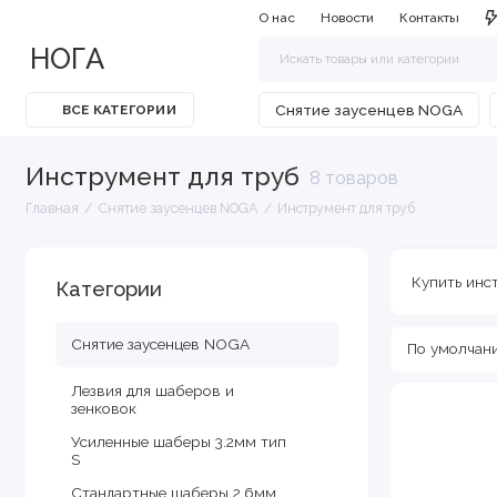
О нас
Новости
Контакты
НОГА
Снятие заусенцев NOGA
ВСЕ КАТЕГОРИИ
Инструмент для труб
8 товаров
Главная
Снятие заусенцев NOGA
Инструмент для труб
Купить инс
Категории
Снятие заусенцев NOGA
Лезвия для шаберов и
зенковок
Усиленные шаберы 3.2мм тип
S
Стандартные шаберы 2.6мм