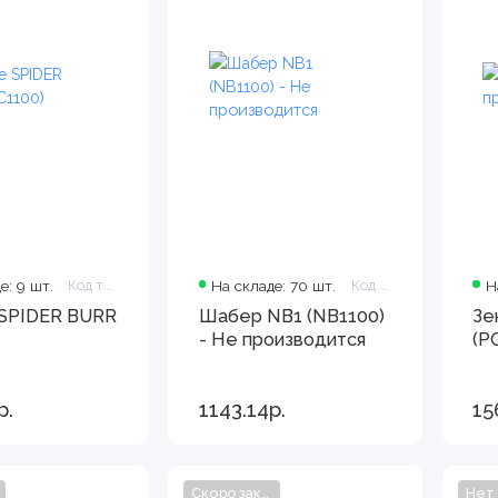
е: 9 шт.
Код товара: PC1100
На складе: 70 шт.
Код товара: NB1100
Н
SPIDER BURR
Шабер NB1 (NB1100)
Зе
- Не производится
(P
р.
1143.14р.
15
Скоро закончится