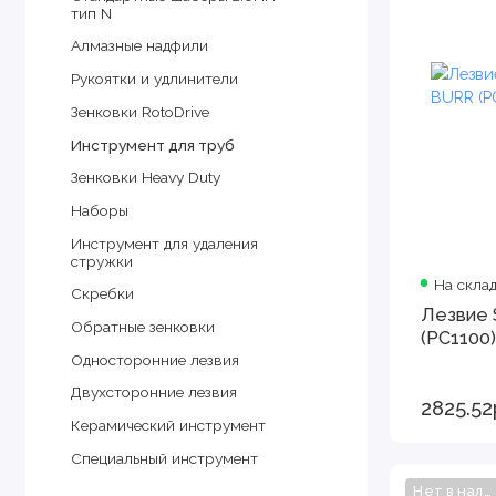
тип N
Алмазные надфили
Рукоятки и удлинители
Зенковки RotoDrive
Инструмент для труб
Зенковки Heavy Duty
Наборы
Инструмент для удаления
стружки
На склад
Скребки
Лезвие 
Обратные зенковки
(PC1100)
Односторонние лезвия
Двухсторонние лезвия
2825.52
Керамический инструмент
Специальный инструмент
Нет в наличии