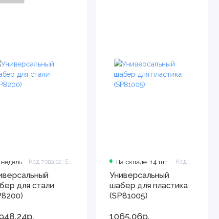
 недель
Код товара: SP8200
На складе: 14 шт.
Код товара: SP81005
иверсальный
Универсальный
бер для стали
шабер для пластика
P8200)
(SP81005)
948.24р.
1065.06р.