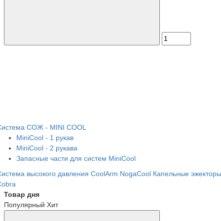
Система СОЖ - MINI COOL
MiniCool - 1 рукав
MiniCool - 2 рукава
Запасные части для систем MiniCool
Система высокого давления CoolArm
NogaCool
Капельные эжектор
Cobra
Товар дня
Популярный
Хит