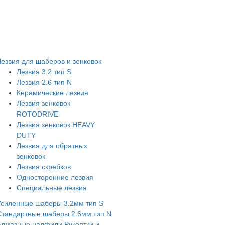
Лезвия для шаберов и зенковок
Лезвия 3.2 тип S
Лезвия 2.6 тип N
Керамические лезвия
Лезвия зенковок
ROTODRIVE
Лезвия зенковок HEAVY
DUTY
Лезвия для обратных
зенковок
Лезвия скребков
Односторонние лезвия
Специальные лезвия
Усиленные шаберы 3.2мм тип S
Стандартные шаберы 2.6мм тип N
Алмазные надфили
Рукоятки и