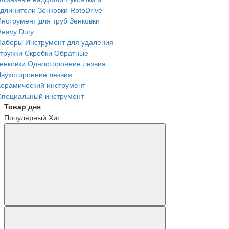
удлинители
Зенковки RotoDrive
Инструмент для труб
Зенковки
Heavy Duty
Наборы
Инструмент для удаления
стружки
Скребки
Обратные
зенковки
Односторонние лезвия
Двухсторонние лезвия
Керамический инструмент
Специальный инструмент
Товар дня
Популярный
Хит