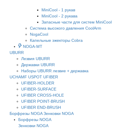
MiniCool - 1 рукав
MiniCool - 2 рукава
Запасные части для систем MiniCool
Система высокого давления CoolArm
NogaCool
Капельные эжекторы Cobra
NOGA-MT
UBURR
Лезвия UBURR
Державки UBURR
Наборы UBURR лезвие + державка
UCHAMF
USPOT
UFIBER
UFIBER-HOLDER
UFIBER-SURFACE
UFIBER CROSS-HOLE
UFIBER POINT-BRUSH
UFIBER END-BRUSH
Борфрезы NOGA
Зенковки NOGA
Борфрезы NOGA
Зенковки NOGA