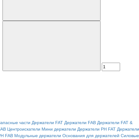
Запасные части
Держатели FAT
Держатели FAB
Держатели FAT &
FAB
Центроискатели
Мини держатели
Держатели PH FAT
Держател
PH FAB
Модульные держатели
Основания для держателей
Силовые