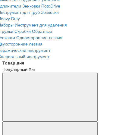
удлинители
Зенковки RotoDrive
Инструмент для труб
Зенковки
Heavy Duty
Наборы
Инструмент для удаления
стружки
Скребки
Обратные
зенковки
Односторонние лезвия
Двухсторонние лезвия
Керамический инструмент
Специальный инструмент
Товар дня
Популярный
Хит