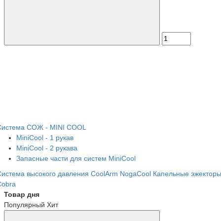
Система СОЖ - MINI COOL
MiniCool - 1 рукав
MiniCool - 2 рукава
Запасные части для систем MiniCool
Система высокого давления CoolArm
NogaCool
Капельные эжектор
Cobra
Товар дня
Популярный
Хит