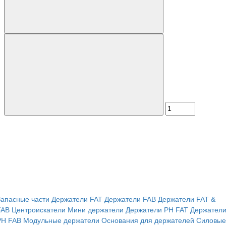
Запасные части
Держатели FAT
Держатели FAB
Держатели FAT &
FAB
Центроискатели
Мини держатели
Держатели PH FAT
Держател
PH FAB
Модульные держатели
Основания для держателей
Силовые