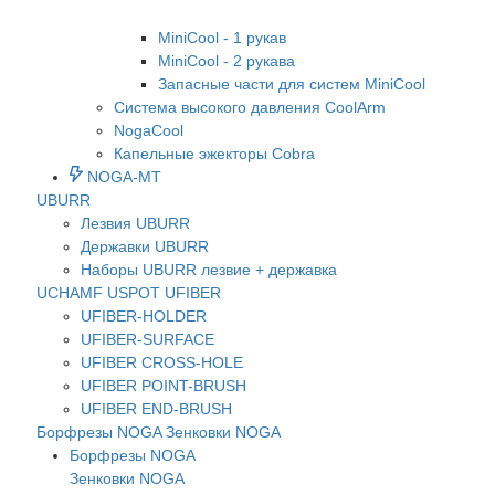
MiniCool - 1 рукав
MiniCool - 2 рукава
Запасные части для систем MiniCool
Система высокого давления CoolArm
NogaCool
Капельные эжекторы Cobra
NOGA-MT
UBURR
Лезвия UBURR
Державки UBURR
Наборы UBURR лезвие + державка
UCHAMF
USPOT
UFIBER
UFIBER-HOLDER
UFIBER-SURFACE
UFIBER CROSS-HOLE
UFIBER POINT-BRUSH
UFIBER END-BRUSH
Борфрезы NOGA
Зенковки NOGA
Борфрезы NOGA
Зенковки NOGA