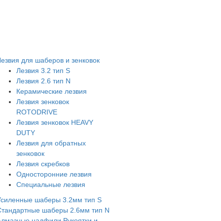
Лезвия для шаберов и зенковок
Лезвия 3.2 тип S
Лезвия 2.6 тип N
Керамические лезвия
Лезвия зенковок
ROTODRIVE
Лезвия зенковок HEAVY
DUTY
Лезвия для обратных
зенковок
Лезвия скребков
Односторонние лезвия
Специальные лезвия
Усиленные шаберы 3.2мм тип S
Стандартные шаберы 2.6мм тип N
Алмазные надфили
Рукоятки и