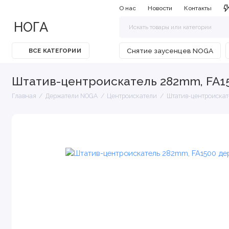
О нас
Новости
Контакты
НОГА
Снятие заусенцев NOGA
ВСЕ КАТЕГОРИИ
Штатив-центроискатель 282mm, FA15
Главная
Держатели NOGA
Центроискатели
Штатив-центроискат