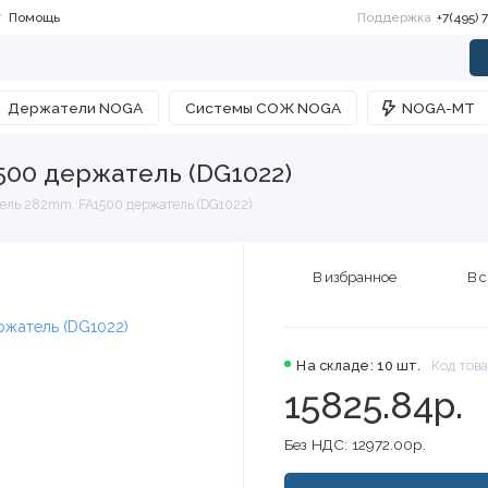
Помощь
Поддержка
+7(495) 
Держатели NOGA
Системы СОЖ NOGA
NOGA-MT
00 держатель (DG1022)
ель 282mm, FA1500 держатель (DG1022)
В избранное
В 
На складе: 10 шт.
Код тов
15825.84р.
Без НДС: 12972.00р.