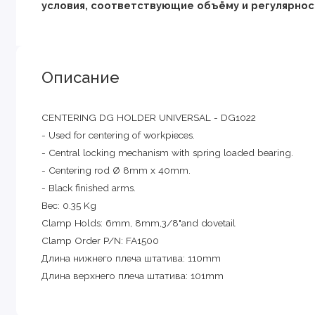
условия, соответствующие объёму и регулярност
Описание
CENTERING DG HOLDER UNIVERSAL - DG1022
- Used for centering of workpieces.
- Central locking mechanism with spring loaded bearing.
- Centering rod Ø 8mm x 40mm.
- Black finished arms.
Вес: 0.35 Kg
Clamp Holds: 6mm, 8mm,3/8"and dovetail
Clamp Order P/N: FA1500
Длина нижнего плеча штатива: 110mm
Длина верхнего плеча штатива: 101mm