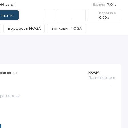
766-24-13
Валюта
Рубль
Корзина
0
Найти
0.00р.
Борфрезы NOGA
Зенковки NOGA
NOGA
сравнение
Производитель
ара: DG1022